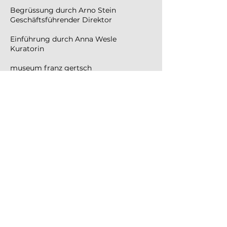
Begrüssung durch Arno Stein
Geschäftsführender Direktor
Einführung durch Anna Wesle
Kuratorin
museum franz gertsch
Platanenstrasse 3
3401 Burgdorf
E
As part of the Cantonale Berne Jura, my
painting Butterbur (120 x 80 cm) will be
exhibited at the Franz Gertsch Museum
in Burgdorf.
07. 12. 2024 - 02. 03. 2025
Group exhibition
Vernissage Friday
06. 12. 2024 18
:30
Welcome by Arno Stein
Managing Director